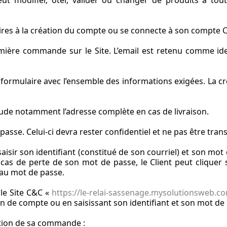
ut modifier, ôter, valider ou changer de produits à tout
aires à la création du compte ou se connecte à son compte C
ière commande sur le Site. L’email est retenu comme identi
le formulaire avec l’ensemble des informations exigées. La 
tude notamment l’adresse complète en cas de livraison.
asse. Celui-ci devra rester confidentiel et ne pas être trans
aisir son identifiant (constitué de son courriel) et son mo
 cas de perte de son mot de passe, le Client peut cliquer
eau mot de passe.
le Site C&C «
https://le-relai-sassenage.mysolutionsweb.c
ion de compte ou en saisissant son identifiant et son mot de
ition de sa commande :