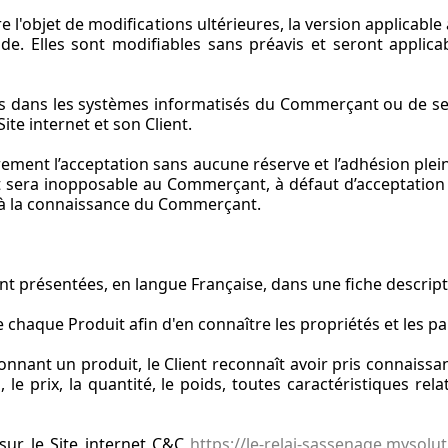
'objet de modifications ultérieures, la version applicable à 
e. Elles sont modifiables sans préavis et seront applica
es dans les systèmes informatisés du Commerçant ou de ses
ite internet et son Client.
ment l’acceptation sans aucune réserve et l’adhésion pleine
nt sera inopposable au Commerçant, à défaut d’acceptation
e à la connaissance du Commerçant.
nt présentées, en langue Française, dans une fiche descripti
e chaque Produit afin d'en connaître les propriétés et les par
ant un produit, le Client reconnaît avoir pris connaissan
, le prix, la quantité, le poids, toutes caractéristiques rel
 sur le Site internet C&C
https://le-relai-sassenage.mysol