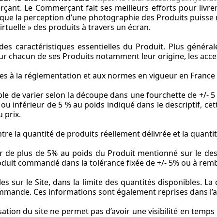
ant. Le Commerçant fait ses meilleurs efforts pour livrer
naît que la perception d’une photographie des Produits puis
rtuelle » des produits à travers un écran.
des caractéristiques essentielles du Produit. Plus génér
sur chacun de ses Produits notamment leur origine, les access
es à la réglementation et aux normes en vigueur en France à 
ible de varier selon la découpe dans une fourchette de +/- 5
 ou inférieur de 5 % au poids indiqué dans le descriptif, c
 prix.
ntre la quantité de produits réellement délivrée et la quan
eur de plus de 5% au poids du Produit mentionné sur le des
it commandé dans la tolérance fixée de +/- 5% ou à rembo
les sur le Site, dans la limite des quantités disponibles. La d
a commande. Ces informations sont également reprises dans 
ilisation du site ne permet pas d’avoir une visibilité en tem