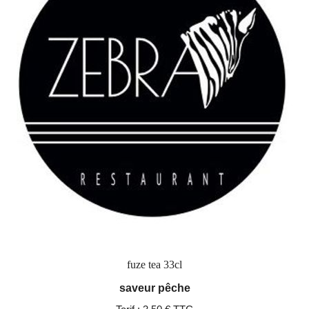
fuze tea 33cl
saveur pêche